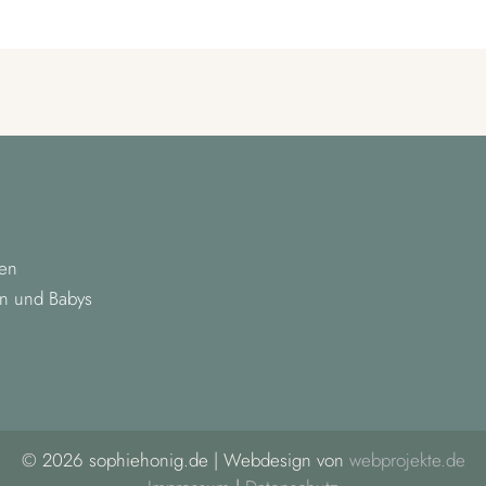
uen
rn und Babys
© 2026 sophiehonig.de | Webdesign von
webprojekte.de