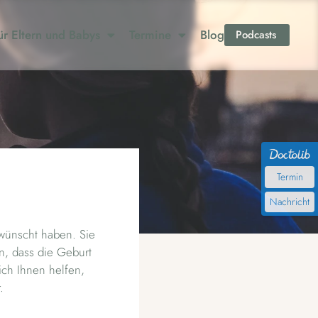
r Eltern und Babys
Termine
Blog
Podcasts
t
Termin
Nachricht
ewünscht haben. Sie
, dass die Geburt
 ich Ihnen helfen,
.